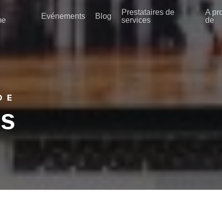
Prestataires de
A pr
Evénements
Blog
me
services
de
DE
ns