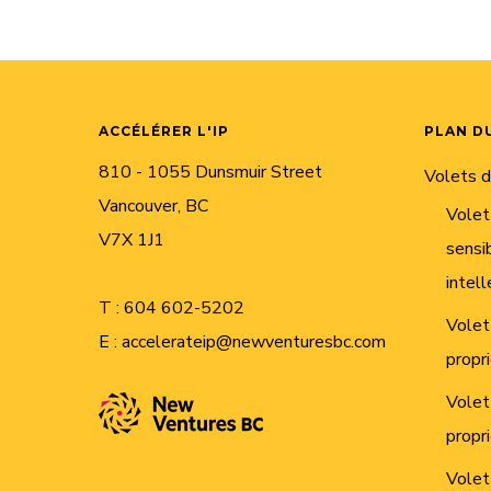
ACCÉLÉRER L'IP
PLAN DU
810 - 1055 Dunsmuir Street
Volets 
Vancouver, BC
Volet
V7X 1J1
sensib
intell
T :
604 602-5202
Volet
E :
accelerateip@newventuresbc.com
propr
Volet
propr
Volet