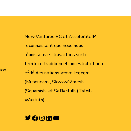
New Ventures BC et AccelerateIP
reconnaissent que nous nous
réunissons et travaillons sur le
territoire traditionnel, ancestral et non
tion
cédé des nations xʷməθkʷəy̓əm
(Musqueam), Sḵwx̱wú7mesh
(Squamish) et Sel̓íl̓witulh (Tsleil-
Waututh).
Twitter
Facebook
Instagram
LinkedIn
YouTube