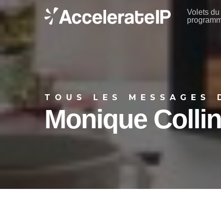
Skip
Volets du
program
to
main
content
TOUS LES MESSAGES 
Monique Colli