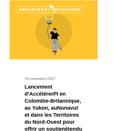
Lancement
ANNONCES DU PROGRAMME
d’AccélérerPI
en
Colombie-
Britannique,
au
Yukon,
auNunavut
et
30 novembre 2023
dans
Lancement
d’AccélérerPI en
les
Colombie-Britannique,
Territoires
au Yukon, auNunavut
du
et dans les Territoires
Nord-
du Nord-Ouest pour
offrir un soutienétendu