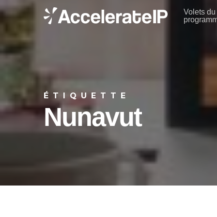
Skip
Volets du
program
to
main
content
ÉTIQUETTE
Nunavut