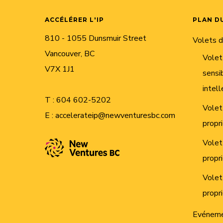
ACCÉLÉRER L'IP
PLAN DU
810 - 1055 Dunsmuir Street
Volets 
Vancouver, BC
Volet
V7X 1J1
sensib
intell
T :
604 602-5202
Volet
E :
accelerateip@newventuresbc.com
propr
Volet
propr
Volet
propr
Evénem