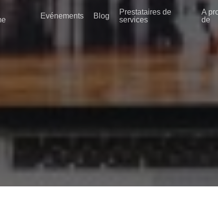
Prestataires de
A pr
Evénements
Blog
me
services
de