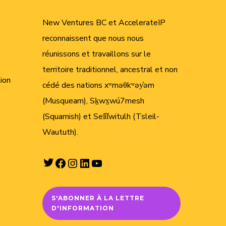
New Ventures BC et AccelerateIP
reconnaissent que nous nous
réunissons et travaillons sur le
territoire traditionnel, ancestral et non
tion
cédé des nations xʷməθkʷəy̓əm
(Musqueam), Sḵwx̱wú7mesh
(Squamish) et Sel̓íl̓witulh (Tsleil-
Waututh).
Twitter
Facebook
Instagram
LinkedIn
YouTube
S'ABONNER À LA LETTRE
D'INFORMATION