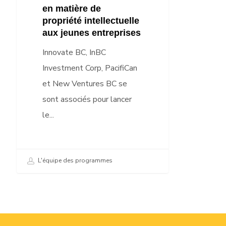
Ouest
en matière de
pour
propriété intellectuelle
offrir
aux jeunes entreprises
un
Innovate BC, InBC
soutienétendu
Investment Corp, PacifiCan
en
et New Ventures BC se
matière
sont associés pour lancer
de
le...
propriété
intellectuelle
aux
L'équipe des programmes
jeunes
entreprises