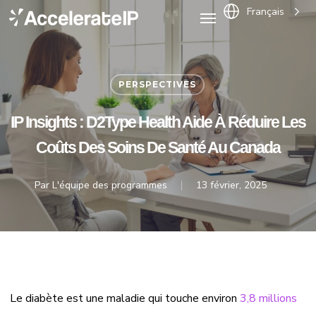
Menu
Skip
Français
to
main
content
PERSPECTIVES
IP Insights : D2Type Health Aide À Réduire Les
Coûts Des Soins De Santé Au Canada
Par
L'équipe des programmes
13 février, 2025
Le diabète est une maladie qui touche environ
3,8 millions