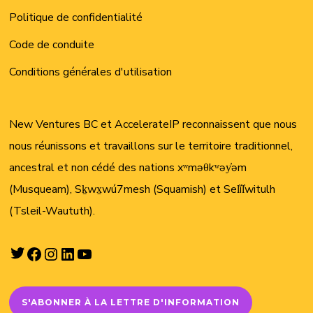
Politique de confidentialité
Code de conduite
Conditions générales d'utilisation
New Ventures BC et AccelerateIP reconnaissent que nous
nous réunissons et travaillons sur le territoire traditionnel,
ancestral et non cédé des nations xʷməθkʷəy̓əm
(Musqueam), Sḵwx̱wú7mesh (Squamish) et Sel̓íl̓witulh
(Tsleil-Waututh).
Twitter
Facebook
Instagram
LinkedIn
YouTube
S'ABONNER À LA LETTRE D'INFORMATION