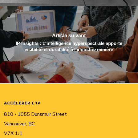
Article suivant
IP Insights : L'intelligence hyperspectrale apporte
visibilité et durabilité à l'industrie minière
ACCÉLÉRER L'IP
810 - 1055 Dunsmuir Street
Vancouver, BC
V7X 1J1